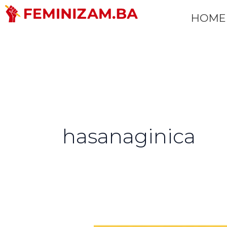
Skip
HOME
to
content
hasanaginica