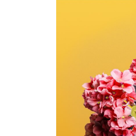
Fatima,
žena
koje
nema