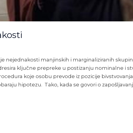
akosti
nje nejednakosti manjinskih i marginaliziranih skupin
esira ključne prepreke u postizanju nominalne i stv
rocedura koje osobu prevode iz pozicije bivstvovanja 
obaraju hipotezu. Tako, kada se govori o zapošljavanj