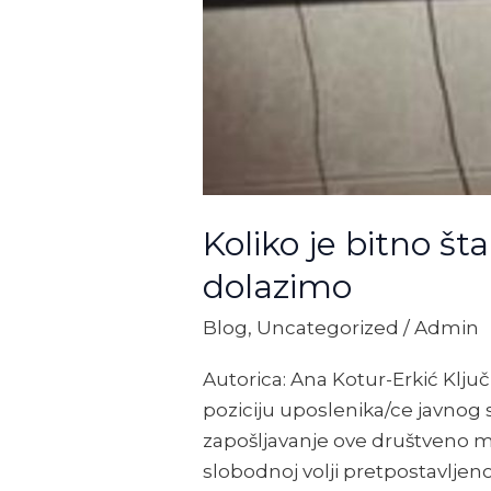
Koliko je bitno št
dolazimo
Blog
,
Uncategorized
/
Admin
Autorica: Ana Kotur-Erkić Klju
poziciju uposlenika/ce javnog
zapošljavanje ove društveno m
slobodnoj volji pretpostavlje