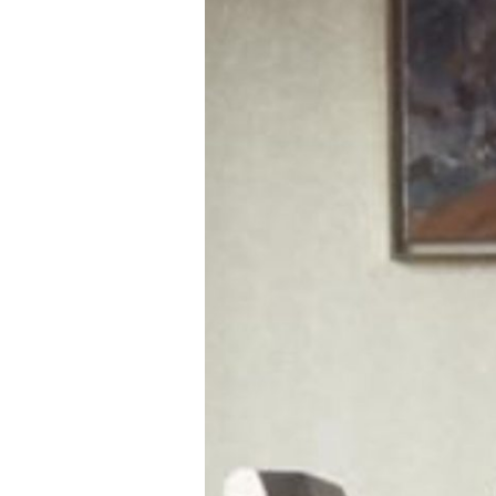
Statistika
nejednakosti