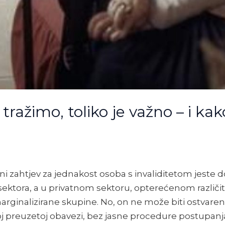
a tražimo, toliko je važno – i ka
čni zahtjev za jednakost osoba s invaliditetom jeste 
 sektora, a u privatnom sektoru, opterećenom različ
arginalizirane skupine. No, on ne može biti ostvare
noj preuzetoj obavezi, bez jasne procedure postupanj