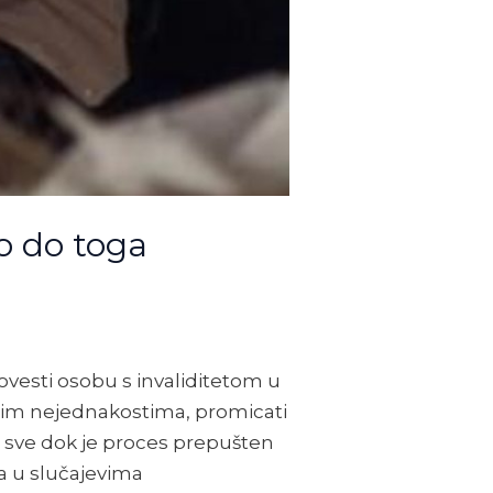
ko do toga
dovesti osobu s invaliditetom u
itim nejednakostima, promicati
n sve dok je proces prepušten
a u slučajevima