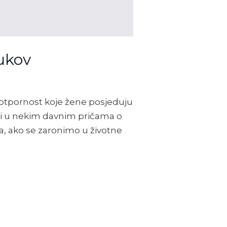
dukov
 otpornost koje žene posjeduju
ili u nekim davnim pričama o
a, ako se zaronimo u životne