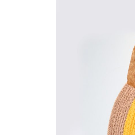
Recenzija
knjige
“Pohvala
hrabrosti”
Sanje
Hajdukov