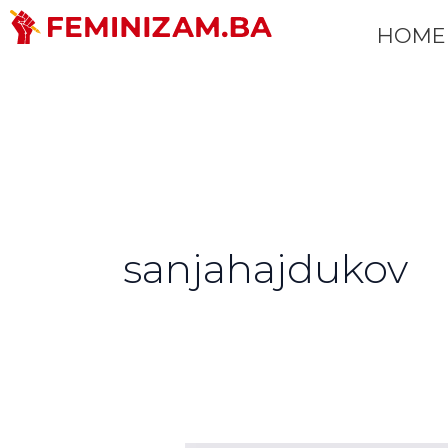
Skip
HOME
to
content
sanjahajdukov