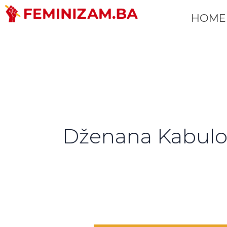
Skip
HOME
to
content
Dženana Kabulo