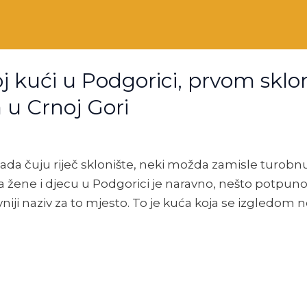
j kući u Podgorici, prvom sklon
a u Crnoj Gori
ada čuju riječ sklonište, neki možda zamisle turobn
a žene i djecu u Podgorici je naravno, nešto potpuno 
vniji naziv za to mjesto. To je kuća koja se izgledom n